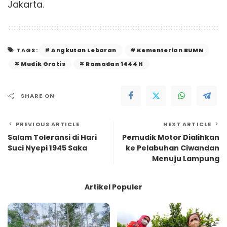
Jakarta.
Angkutan Lebaran
Kementerian BUMN
TAGS:
Mudik Gratis
Ramadan 1444 H
SHARE ON
PREVIOUS ARTICLE
NEXT ARTICLE
Salam Toleransi di Hari
Pemudik Motor Dialihkan
Suci Nyepi 1945 Saka
ke Pelabuhan Ciwandan
Menuju Lampung
Artikel Populer