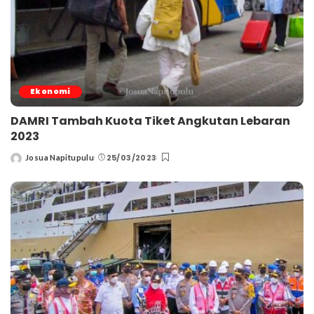
Ekonomi
DAMRI Tambah Kuota Tiket Angkutan Lebaran
2023
25/03/2023
Josua Napitupulu
Posted
by