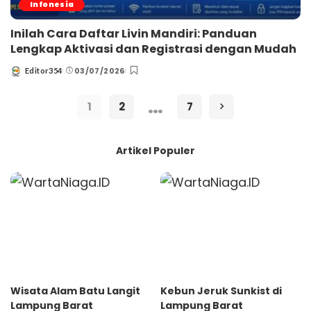
Infonesia
Inilah Cara Daftar Livin Mandiri: Panduan
Lengkap Aktivasi dan Registrasi dengan Mudah
03/07/2026
Editor354
Posted
by
…
1
2
7
Artikel Populer
Wisata Alam Batu Langit
Kebun Jeruk Sunkist di
Lampung Barat
Lampung Barat