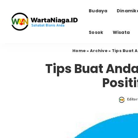
Budaya
Dinamik
Sosok
Wisata
Home
»
Archive
»
Tips Buat 
Tips Buat And
Posit
Editor
Poste
by