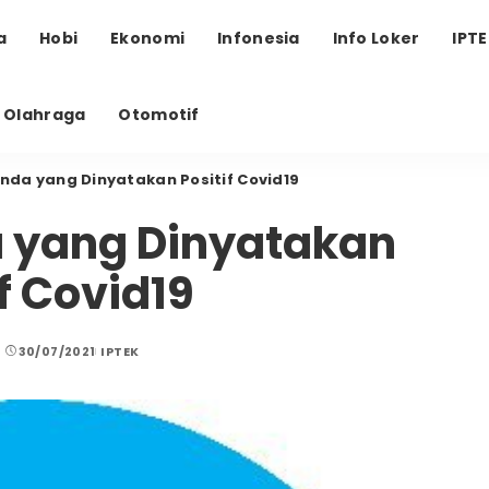
a
Hobi
Ekonomi
Infonesia
Info Loker
IPT
Olahraga
Otomotif
Anda yang Dinyatakan Positif Covid19
a yang Dinyatakan
if Covid19
30/07/2021
IPTEK
d