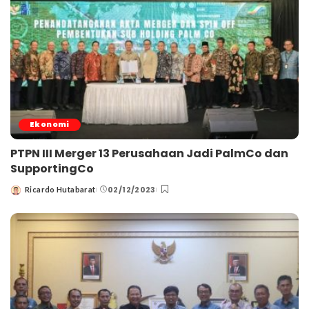
Ekonomi
PTPN III Merger 13 Perusahaan Jadi PalmCo dan
SupportingCo
02/12/2023
Ricardo Hutabarat
Posted
by