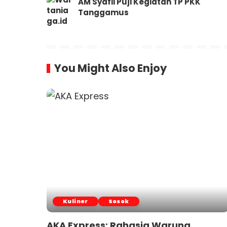
AM Syafii Puji Kegiatan TP PKK
Tanggamus
You Might Also Enjoy
Kuliner
Sosok
AKA Express: Rahasia Warung