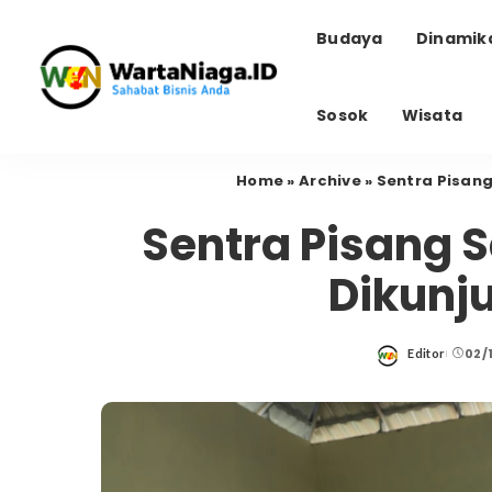
Budaya
Dinamik
Sosok
Wisata
Home
»
Archive
»
Sentra Pisang
Sentra Pisang 
Dikunju
02/
Editor
Posted
by