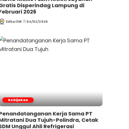
Gratis Disperindag Lampung di
Februari 2026
04/02/2026
Editor354
Posted
by
Kebijakan
Penandatanganan Kerja Sama PT
Mitratani Dua Tujuh-Polindra, Cetak
SDM Unggul Ahli Refrigerasi