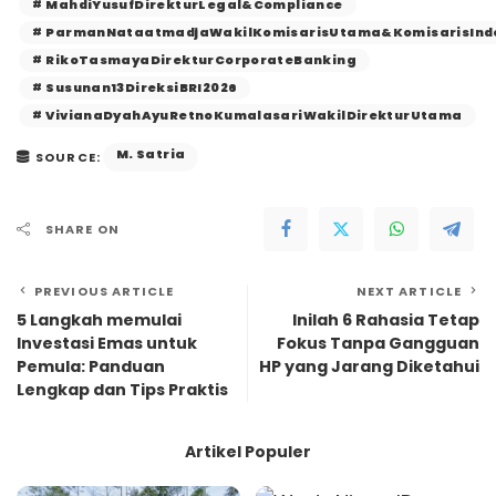
MahdiYusufDirekturLegal&Compliance
ParmanNataatmadjaWakilKomisarisUtama&KomisarisInd
RikoTasmayaDirekturCorporateBanking
Susunan13DireksiBRI2026
VivianaDyahAyuRetnoKumalasariWakilDirekturUtama
M. Satria
SOURCE:
SHARE ON
PREVIOUS ARTICLE
NEXT ARTICLE
5 Langkah memulai
Inilah 6 Rahasia Tetap
Investasi Emas untuk
Fokus Tanpa Gangguan
Pemula: Panduan
HP yang Jarang Diketahui
Lengkap dan Tips Praktis
Artikel Populer