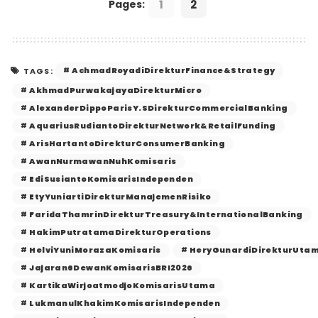
1
2
Pages:
AchmadRoyadiDirekturFinance&Strategy
TAGS:
AkhmadPurwakajayaDirekturMicro
AlexanderDippoParisY.SDirekturCommercialBanking
AquariusRudiantoDirekturNetwork&RetailFunding
ArisHartantoDirekturConsumerBanking
AwanNurmawanNuhKomisaris
EdiSusiantoKomisarisIndependen
EtyYuniartiDirekturManajemenRisiko
FaridaThamrinDirekturTreasury&InternationalBanking
HakimPutratamaDirekturOperations
HelviYuniMorazaKomisaris
HeryGunardiDirekturUta
Jajaran6DewanKomisarisBRI2026
KartikaWirjoatmodjoKomisarisUtama
LukmanulKhakimKomisarisIndependen