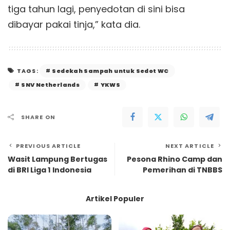
tiga tahun lagi, penyedotan di sini bisa
dibayar pakai tinja,” kata dia.
Sedekah Sampah untuk Sedot WC
TAGS:
SNV Netherlands
YKWS
SHARE ON
PREVIOUS ARTICLE
NEXT ARTICLE
Wasit Lampung Bertugas
Pesona Rhino Camp dan
di BRI Liga 1 Indonesia
Pemerihan di TNBBS
Artikel Populer