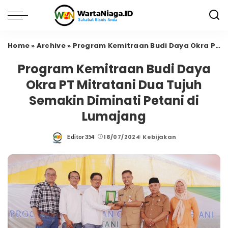
Home
»
Archive
»
Program Kemitraan Budi Daya Okra PT Mitratani Dua Tujuh Semakin Diminati Petani di Lumajang
Program Kemitraan Budi Daya
Okra PT Mitratani Dua Tujuh
Semakin Diminati Petani di
Lumajang
18/07/2024
Kebijakan
Editor354
Posted
by