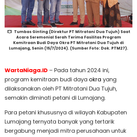
Tumbas Ginting (Direktur PT Mitratani Dua Tujuh) Saat
Acara Seremonial Serah Terima Fasilitas Program
Kemitraan Budi Daya Okra PT Mitratani Dua Tujuh di
Lumajang, Senin (15/7/2024). (Sumber Foto: Dok. PTM27).
WartaNiaga.ID
– Pada tahun 2024 ini,
program kemitraan budi daya
okra
yang
dilaksanakan oleh PT Mitratani Dua Tujuh,
semakin diminati petani di Lumajang.
Para petani khususnya di wilayah Kabupaten
Lumajang ternyata banyak yang tertarik
bergabung menjadi mitra perusahaan untuk