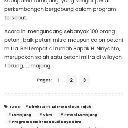
Kabupaten Lumajang, yang sangat pesat
perkembangan bergabung dalam program
tersebut.
Acara ini mengundang sebanyak 100 orang
petani, baik petani mitra maupun calon petani
mitra. Bertempat di rumah Bapak H. Niriyanto,
merupakan salah satu petani mitra di wilayah
Tekung, Lumajang.
1
2
3
Pages:
Direktur PT Mitratani Dua Tujuh
TAGS:
Lumajang
Okra
Petani Lumajang
Program Kemitraan Budi Daya Okra