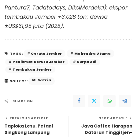
Pantura7, Tadatodays, DiksiMerdeka): ekspor
tembakau Jember ±3.028 ton; devisa
±US$31,95 juta (2023).
Cerutu Jember
Mahendra Utama
TAGS:
Penikmat Cerutu Jember
Surya Adi
Tembakau Jember
M. Satria
SOURCE:
SHARE ON
PREVIOUS ARTICLE
NEXT ARTICLE
Tapioka Lesu, Petani
Java Coffee Harapan
Singkong Lampung
Dataran Tinggi Ijen-