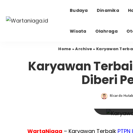
Budaya
Dinamika
H
Wisata
Olahraga
Ot
Home
»
Archive
»
Karyawan Terbai
Karyawan Terbaik
Diberi 
Ricardo Huta
Posted
Karyawan Ter
by
karet hasil pen
WartaNiaga
– Karyawan Terbaik
PTPN I