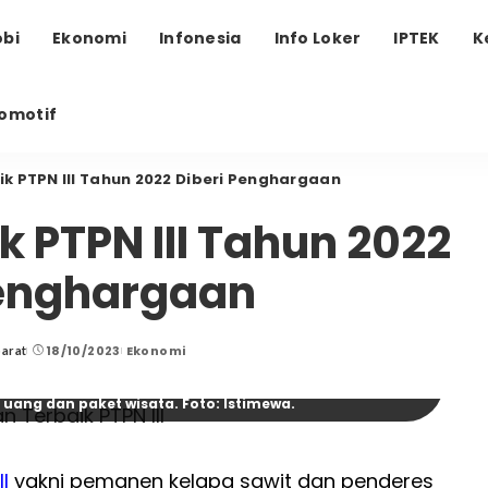
obi
Ekonomi
Infonesia
Info Loker
IPTEK
K
omotif
k PTPN III Tahun 2022 Diberi Penghargaan
 PTPN III Tahun 2022
Penghargaan
18/10/2023
Ekonomi
barat
baik PTPN III yakni pemanen kelapa sawit dan penderes
ilaian kinerja Tahun 2022 diberikan penghargaan berupa
uang dan paket wisata. Foto: Istimewa.
II
yakni pemanen kelapa sawit dan penderes