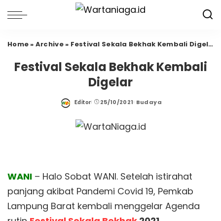
Home
»
Archive
»
Festival Sekala Bekhak Kembali Digelar
Festival Sekala Bekhak Kembali
Digelar
25/10/2021
Budaya
Editor
Posted
by
WANI
– Halo Sobat WANI. Setelah istirahat
panjang akibat Pandemi Covid 19, Pemkab
Lampung Barat kembali menggelar Agenda
rutin
Festival Sekala Bekhak
2021
.