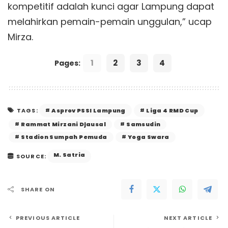
kompetitif adalah kunci agar Lampung dapat
melahirkan pemain-pemain unggulan,” ucap
Mirza.
1
2
3
4
Pages:
Asprov PSSI Lampung
Liga 4 RMD Cup
TAGS:
Rammat Mirzani Djausal
Samsudin
Stadion Sumpah Pemuda
Yoga Swara
M. Satria
SOURCE:
SHARE ON
PREVIOUS ARTICLE
NEXT ARTICLE