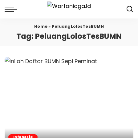
Home
»
PeluangLolosTesBUMN
Tag:
PeluangLolosTesBUMN
Infonesia