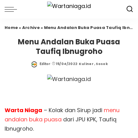
Home
»
Archive
»
Menu Andalan Buka Puasa Taufiq Ibnugroho
Menu Andalan Buka Puasa
Taufiq Ibnugroho
15/04/2022
Kuliner
Sosok
Editor
Posted
by
Warta Niaga
– Kolak dan Sirup jadi
menu
andalan buka puasa
dari JPU KPK, Taufiq
Ibnugroho.