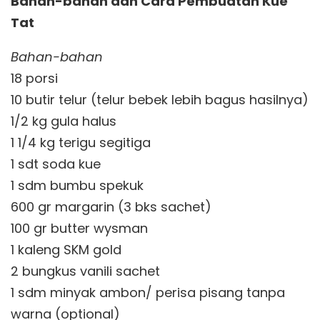
Bahan-bahan dan Cara Pembuatan Kue
Tat
Bahan-bahan
18 porsi
10 butir telur (telur bebek lebih bagus hasilnya)
1/2 kg gula halus
1 1/4 kg terigu segitiga
1 sdt soda kue
1 sdm bumbu spekuk
600 gr margarin (3 bks sachet)
100 gr butter wysman
1 kaleng SKM gold
2 bungkus vanili sachet
1 sdm minyak ambon/ perisa pisang tanpa
warna (optional)