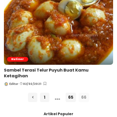
Kuliner
Sambel Terasi Telur Puyuh Buat Kamu
Ketagihan
02/02/2021
Editor
Posted
by
…
1
65
66
Artikel Populer